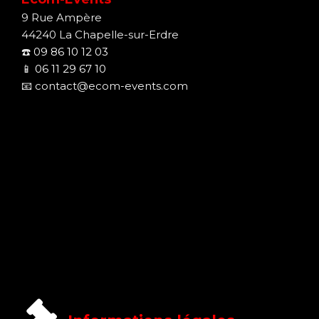
9 Rue Ampère
44240 La Chapelle-sur-Erdre
☎️
09 86 10 12 03
📱
06 11 29 67 10
📧
contact@ecom-events.com