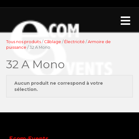
Me
Tous nos produits
/
Câblage
/
Électricité
/
Armoire de
puissance
/ 32 A Mono
32 A Mono
Aucun produit ne correspond à votre
sélection.
Ecom-Events