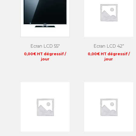
Ecran LCD 55″
Ecran LCD 42”
0,00
€
HT dégressif /
0,00
€
HT dégressif /
jour
jour