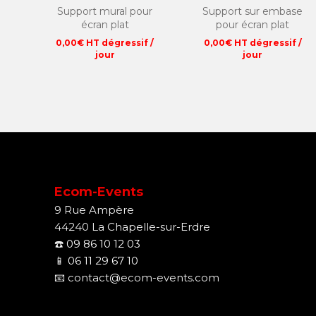
Support mural pour
Support sur embase
écran plat
pour écran plat
0,00
€
HT dégressif /
0,00
€
HT dégressif /
jour
jour
Ecom-Events
9 Rue Ampère
44240 La Chapelle-sur-Erdre
☎️
09 86 10 12 03
📱
06 11 29 67 10
📧
contact@ecom-events.com