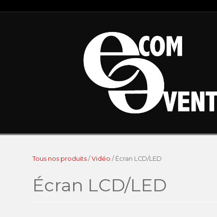
Tous nos produits
/
Vidéo
/ Écran LCD/LED
Écran LCD/LED