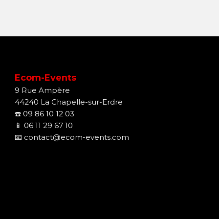
Ecom-Events
9 Rue Ampère
44240 La Chapelle-sur-Erdre
☎️
09 86 10 12 03
📱
06 11 29 67 10
📧
contact@ecom-events.com