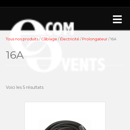
Me
Tous nos produits
/
Câblage
/
Électricité
/
Prolongateur
/ 16A
16A
Voici les 5 résultats