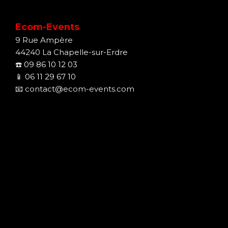
Ecom-Events
9 Rue Ampère
44240 La Chapelle-sur-Erdre
☎️
09 86 10 12 03
📱
06 11 29 67 10
📧
contact@ecom-events.com