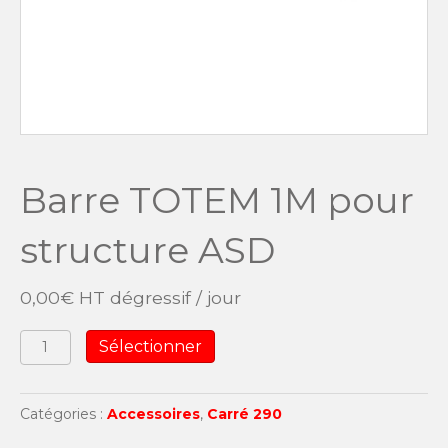
Barre TOTEM 1M pour
structure ASD
0,00
€
HT dégressif / jour
quantité
Sélectionner
de
Barre
TOTEM
Catégories :
Accessoires
,
Carré 290
1M
pour