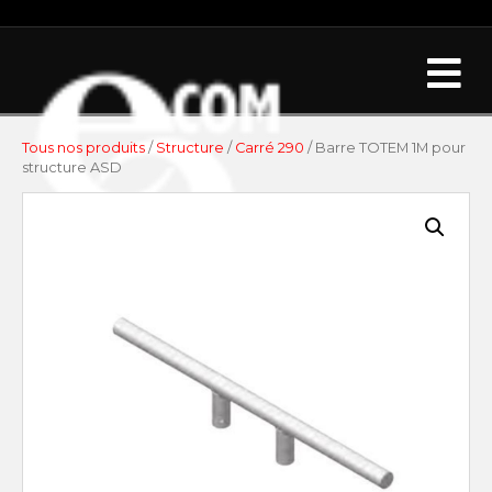
Me
Tous nos produits
/
Structure
/
Carré 290
/ Barre TOTEM 1M pour
structure ASD