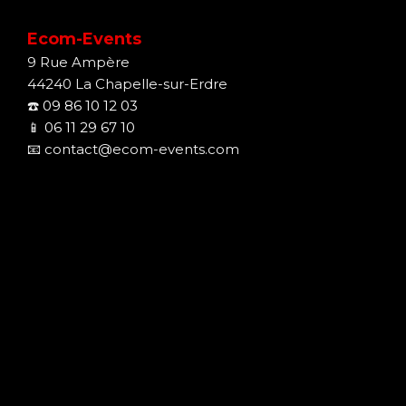
Ecom-Events
9 Rue Ampère
44240 La Chapelle-sur-Erdre
☎️
09 86 10 12 03
📱
06 11 29 67 10
📧
contact@ecom-events.com