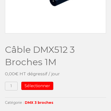
Câble DMX512 3
Broches 1M
0,00
€
HT dégressif / jour
quantité
Sélectionner
de
Câble
DMX512
Catégorie :
DMX 3 broches
3
Broches