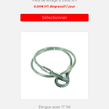
Pied de levage à treuil 3m
0,00
€
HT dégressif / jour
Sélectionner
Élingue acier 1T 1M