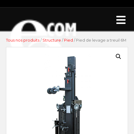
Me
Tous nos produits
/
Structure
/
Pied
/ Pied de levage a treuil 6M