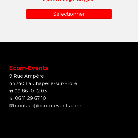
Sélectionner
Ecom-Events
9 Rue Ampère
44240 La Chapelle-sur-Erdre
☎️
09 86 10 12 03
📱
06 11 29 67 10
📧
contact@ecom-events.com