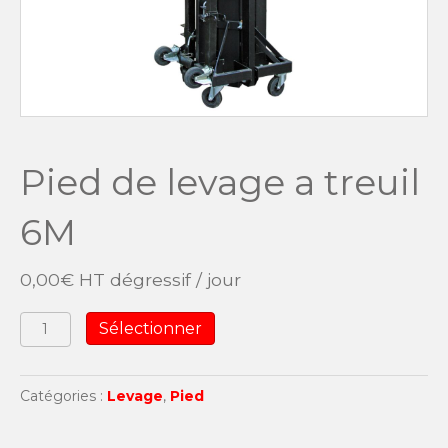
Pied de levage a treuil
6M
0,00
€
HT dégressif / jour
quantité
Sélectionner
de
Pied
de
Catégories :
Levage
,
Pied
levage
a
treuil